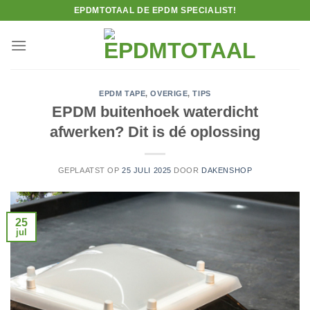
Ga
EPDMTOTAAL DE EPDM SPECIALIST!
naar
inhoud
EPDM TAPE
,
OVERIGE
,
TIPS
EPDM buitenhoek waterdicht
afwerken? Dit is dé oplossing
GEPLAATST OP
25 JULI 2025
DOOR
DAKENSHOP
25
jul