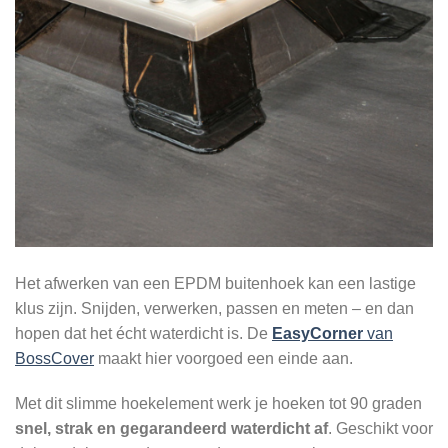
Het afwerken van een EPDM buitenhoek kan een lastige
klus zijn. Snijden, verwerken, passen en meten – en dan
hopen dat het écht waterdicht is. De
EasyCorner
van
BossCover
maakt hier voorgoed een einde aan.
Met dit slimme hoekelement werk je hoeken tot 90 graden
snel, strak en gegarandeerd waterdicht af
. Geschikt voor