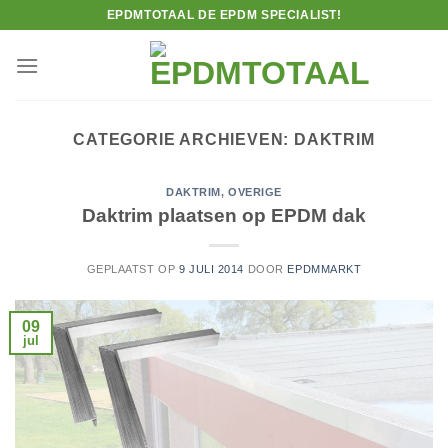
Ga
EPDMTOTAAL DE EPDM SPECIALIST!
naar
inhoud
CATEGORIE ARCHIEVEN:
DAKTRIM
DAKTRIM
,
OVERIGE
Daktrim plaatsen op EPDM dak
GEPLAATST OP
9 JULI 2014
DOOR
EPDMMARKT
09
jul