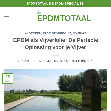
Ga
EPDMTOTAAL DE EPDM SPECIALIST!
naar
inhoud
ALGEMEEN
,
EPDM VIJVERFOLIE
,
OVERIGE
EPDM als Vijverfolie: De Perfecte
Oplossing voor je Vijver
GEPLAATST OP
5 AUGUSTUS 2024
DOOR
EPDMMARKT
05
aug